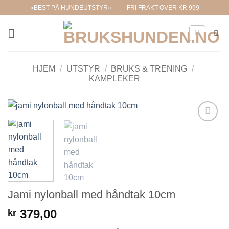
Skip
«BEST PÅ HUNDEUTSTYR»
FRI FRAKT OVER KR 999
to
content
HJEM
/
UTSTYR
/
BRUKS & TRENING
/
KAMPLEKER
Legg til i
ønskelisten.
Jami nylonball med håndtak 10cm
379,00
kr