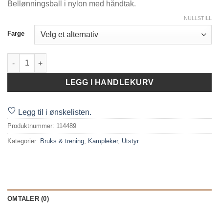
Bellønningsball i nylon med håndtak.
NULLSTILL
Farge
Jami nylonball med håndtak 10cm antall
LEGG I HANDLEKURV
Legg til i ønskelisten.
Produktnummer:
114489
Kategorier:
Bruks & trening
,
Kampleker
,
Utstyr
OMTALER (0)