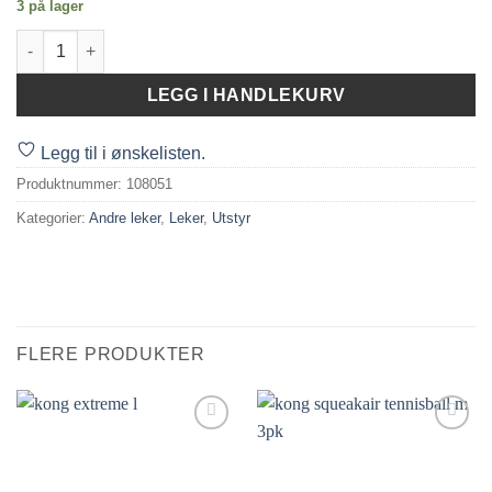
3 på lager
Kong SqueakAir Tennisball Xs 3pk antall
LEGG I HANDLEKURV
Legg til i ønskelisten.
Produktnummer:
108051
Kategorier:
Andre leker
,
Leker
,
Utstyr
FLERE PRODUKTER
Legg til i
Legg til i
ønskelisten.
ønskelisten.