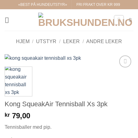
Skip
«BEST PÅ HUNDEUTSTYR»
FRI FRAKT OVER KR 999
to
content
HJEM
/
UTSTYR
/
LEKER
/
ANDRE LEKER
Legg til i
ønskelisten.
Kong SqueakAir Tennisball Xs 3pk
79,00
kr
Tennisballer med pip.