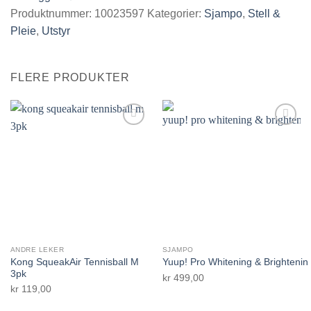
Produktnummer:
10023597
Kategorier:
Sjampo
,
Stell &
Pleie
,
Utstyr
FLERE PRODUKTER
Legg til i
Legg til i
ønskelisten.
ønskelisten.
ANDRE LEKER
SJAMPO
Kong SqueakAir Tennisball M
Yuup! Pro Whitening & Brighteni
3pk
kr
499,00
kr
119,00