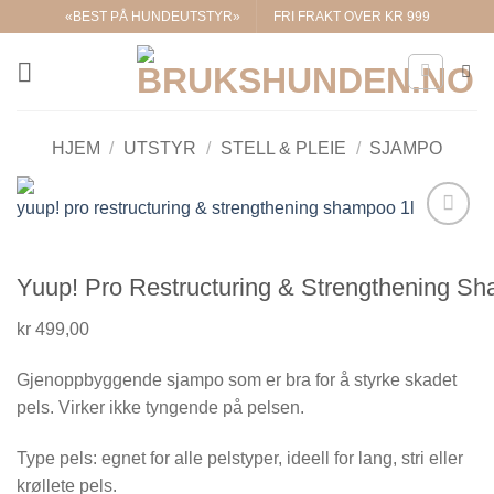
Skip
«BEST PÅ HUNDEUTSTYR»
FRI FRAKT OVER KR 999
to
content
HJEM
/
UTSTYR
/
STELL & PLEIE
/
SJAMPO
Legg til i
ønskelisten.
Yuup! Pro Restructuring & Strengthening Sh
kr
499,00
Gjenoppbyggende sjampo som er bra for å styrke skadet
pels. Virker ikke tyngende på pelsen.
Type pels: egnet for alle pelstyper, ideell for lang, stri eller
krøllete pels.