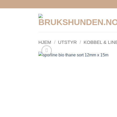
Skip
to
content
HJEM
/
UTSTYR
/
KOBBEL & LIN