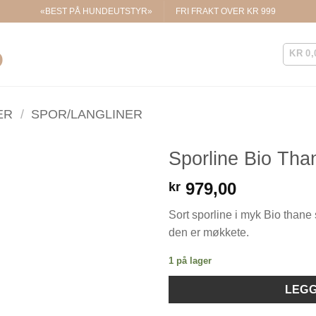
«BEST PÅ HUNDEUTSTYR»
FRI FRAKT OVER KR 999
KR
0,
ER
/
SPOR/LANGLINER
Sporline Bio Th
979,00
kr
Legg til i
ønskelisten.
Sort sporline i myk Bio thane
den er møkkete.
1 på lager
LEGG