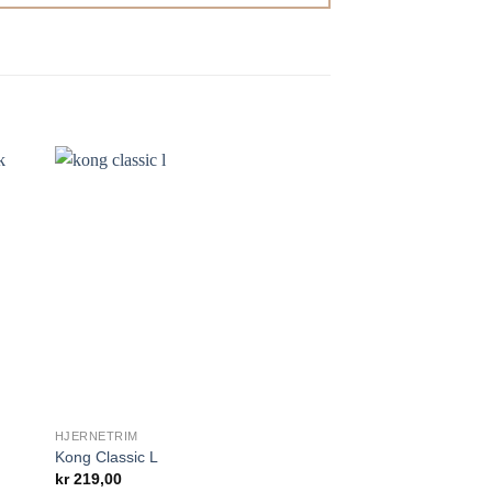
 i
Legg til i
en.
ønskelisten.
HJERNETRIM
SJAMPO
Kong Classic L
Yuup! Pro Gentle Sh
kr
219,00
kr
499,00