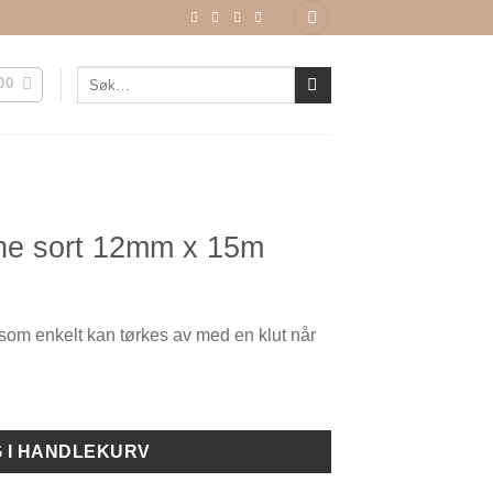
Søk
00
etter:
ane sort 12mm x 15m
 som enkelt kan tørkes av med en klut når
 I HANDLEKURV