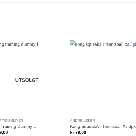
Legg til i
Legg til
ønskelisten.
ønskelist
UTSOLGT
RT/DUMMYER
ANDRE LEKER
 Training Dummy L
Kong SqueakAir Tennisball Xs 3pk
9,00
kr
79,00