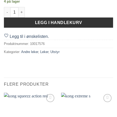
4 på lager
Kong SqueakAir Tennisball m/tau M antall
LEGG I HANDLEKURV
Legg til i ønskelisten.
Produktnummer:
10017576
Kategorier:
Andre leker
,
Leker
,
Utstyr
FLERE PRODUKTER
Legg til i
Legg til i
ønskelisten.
ønskelisten.