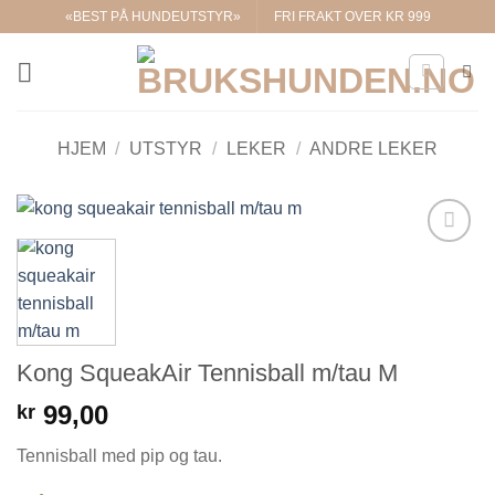
Skip
«BEST PÅ HUNDEUTSTYR»
FRI FRAKT OVER KR 999
to
content
HJEM
/
UTSTYR
/
LEKER
/
ANDRE LEKER
Legg til i
ønskelisten.
Kong SqueakAir Tennisball m/tau M
99,00
kr
Tennisball med pip og tau.