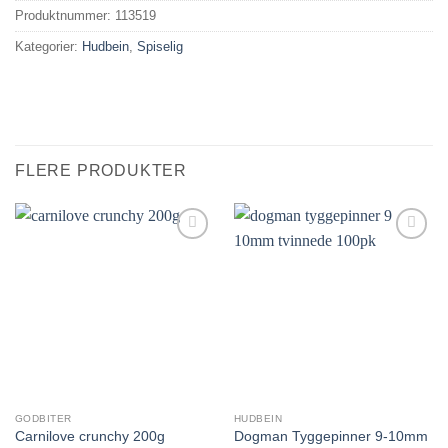
Produktnummer:
113519
Kategorier:
Hudbein
,
Spiselig
FLERE PRODUKTER
Legg til i
Legg til i
ønskelisten.
ønskelisten.
GODBITER
HUDBEIN
Dogman Tyggepinner 9-10mm
Carnilove crunchy 200g