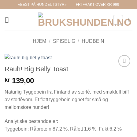
Skip
«BEST PÅ HUNDEUTSTYR»
FRI FRAKT OVER KR 999
to
content
HJEM
/
SPISELIG
/
HUDBEIN
Rauh! Big Belly Toast
Legg til i
ønskelisten.
139,00
kr
Naturlig Tyggebein fra Finland av storfè, med smakfull biff
av storfèvom. Et flatt tyggebein egnet for små og
mellomstore hunder!
Analytiske bestanddeler:
Tyggebein: Råprotein 87.2 %, Råfett 1.6 %, Fukt 6.2 %