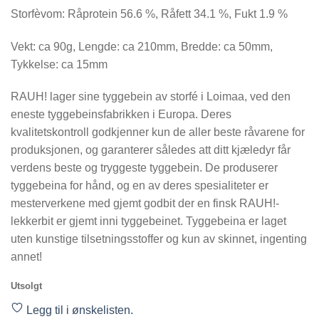
Storfèvom: Råprotein 56.6 %, Råfett 34.1 %, Fukt 1.9 %
Vekt: ca 90g, Lengde: ca 210mm, Bredde: ca 50mm,
Tykkelse: ca 15mm
RAUH! lager sine tyggebein av storfé i Loimaa, ved den
eneste tyggebeinsfabrikken i Europa. Deres
kvalitetskontroll godkjenner kun de aller beste råvarene for
produksjonen, og garanterer således att ditt kjæledyr får
verdens beste og tryggeste tyggebein. De produserer
tyggebeina for hånd, og en av deres spesialiteter er
mesterverkene med gjemt godbit der en finsk RAUH!-
lekkerbit er gjemt inni tyggebeinet. Tyggebeina er laget
uten kunstige tilsetningsstoffer og kun av skinnet, ingenting
annet!
Utsolgt
Legg til i ønskelisten.