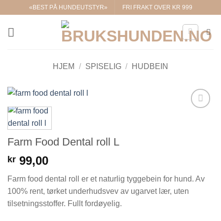
Skip
«BEST PÅ HUNDEUTSTYR»
FRI FRAKT OVER KR 999
to
content
HJEM
/
SPISELIG
/
HUDBEIN
Legg til i
ønskelisten.
Farm Food Dental roll L
99,00
kr
Farm food dental roll er et naturlig tyggebein for hund. Av
100% rent, tørket underhudsvev av ugarvet lær, uten
tilsetningsstoffer. Fullt fordøyelig.