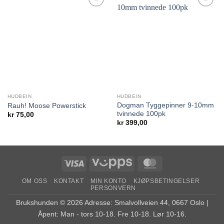
Legg til i
Legg til i
ønskelisten.
ønskelisten.
HUDBEIN
HUDBEIN
Dogman Tyggepinner 9-10mm
Rauh! Moose Powerstick
tvinnede 100pk
kr
75,00
kr
399,00
Visa
Vipps
MasterCard
OM OSS
KONTAKT
MIN KONTO
KJØPSBETINGELSER
PERSONVERN
Brukshunden © 2026 Adresse: Smalvollveien 44, 0667 Oslo |
Åpent: Man - tors 10-18. Fre 10-18. Lør 10-16.