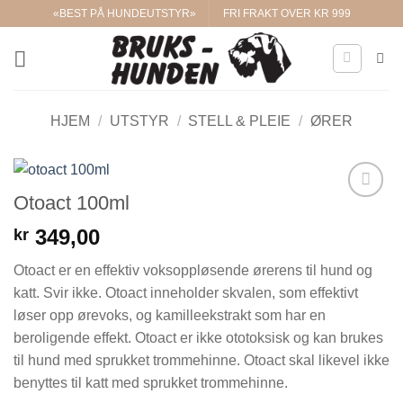
Skip
«BEST PÅ HUNDEUTSTYR»
FRI FRAKT OVER KR 999
to
content
HJEM
/
UTSTYR
/
STELL & PLEIE
/
ØRER
Otoact 100ml
Legg til i
ønskelisten.
349,00
kr
Otoact er en effektiv voksoppløsende ørerens til hund og
katt. Svir ikke. Otoact inneholder skvalen, som effektivt
løser opp ørevoks, og kamilleekstrakt som har en
beroligende effekt. Otoact er ikke ototoksisk og kan brukes
til hund med sprukket trommehinne. Otoact skal likevel ikke
benyttes til katt med sprukket trommehinne.