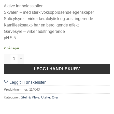
Aktive innholdsstoffer
Skvalen – med sterk voksoppløsende egenskaper
Salicylsyre – virker keratolytisk og adstringerende
Kamilleekstrakt- har en beroligende effekt
Garvesyre – virker adstringerende
pH 5,5
2 på lager
Otoact 100ml antall
LEGG I HANDLEKURV
Legg til i ønskelisten.
Produktnummer:
114043
Kategorier:
Stell & Pleie
,
Utstyr
,
Ører