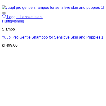
Legg til i ønskelisten.
Hurtigvisning
Sjampo
Yuup! Pro Gentle Shampoo for Sensitive Skin and Puppies 1l
kr
499,00