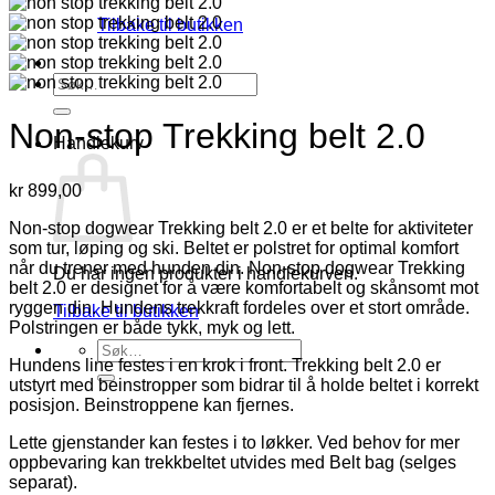
Tilbake til butikken
Søk
etter:
Non-stop Trekking belt 2.0
Handlekurv
kr
899,00
Non-stop dogwear Trekking belt 2.0 er et belte for aktiviteter
som tur, løping og ski. Beltet er polstret for optimal komfort
når du trener med hunden din. Non-stop dogwear Trekking
Du har ingen produkter i handlekurven.
belt 2.0 er designet for å være komfortabelt og skånsomt mot
ryggen din. Hundens trekkraft fordeles over et stort område.
Tilbake til butikken
Polstringen er både tykk, myk og lett.
Søk
Hundens line festes i en krok i front. Trekking belt 2.0 er
etter:
utstyrt med beinstropper som bidrar til å holde beltet i korrekt
posisjon. Beinstroppene kan fjernes.
Lette gjenstander kan festes i to løkker. Ved behov for mer
oppbevaring kan trekkbeltet utvides med Belt bag (selges
separat).