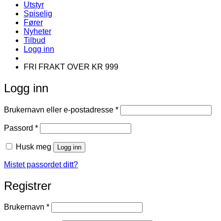
Utstyr
Spiselig
Fører
Nyheter
Tilbud
Logg inn
FRI FRAKT OVER KR 999
Logg inn
Påkrevd
Brukernavn eller e-postadresse
*
Påkrevd
Passord
*
Husk meg
Logg inn
Mistet passordet ditt?
Registrer
Påkrevd
Brukernavn
*