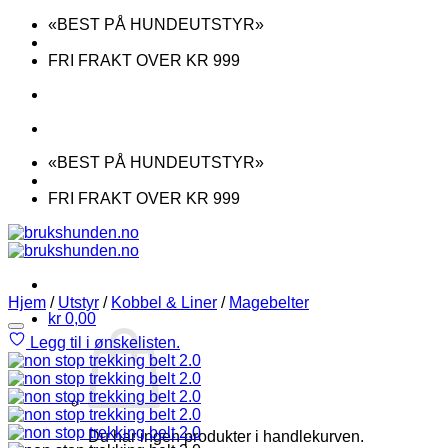
Skip
«BEST PÅ HUNDEUTSTYR»
to
content
FRI FRAKT OVER KR 999
«BEST PÅ HUNDEUTSTYR»
FRI FRAKT OVER KR 999
Hjem
/
Utstyr
/
Kobbel & Liner
/
Magebelter
kr
0,00
Legg til i ønskelisten.
Du har ingen produkter i handlekurven.