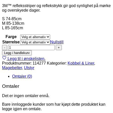
3M™ refleksstriper og reflekstrykk gir god synlighet på mørke
og overskyede dager.
S 74-85cm
M 85-138cm
L 85-165cm
Farge
Størrelse
Nullstill
Non-
stop
Legg i handlekurv
Trekking
Legg til i ønskelisten.
belt
Produktnummer:
114277
Kategorier:
Kobbel & Liner
,
2.0
Magebelter
,
Utstyr
antall
Omtaler (0)
Omtaler
Det er ingen omtaler ennå.
Bare innloggede kunder som har kjøpt dette produktet kan
legge igjen en omtale.