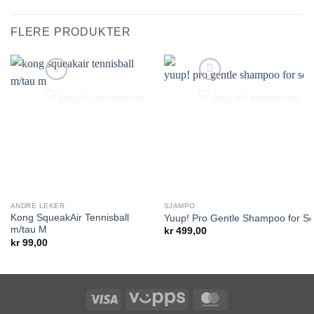
FLERE PRODUKTER
Legg til i ønskelisten.
Legg til i ønskelisten.
ANDRE LEKER
SJAMPO
Kong SqueakAir Tennisball
Yuup! Pro Gentle Shampoo for Sen
m/tau M
kr
499,00
kr
99,00
Visa
Vipps
MasterCard