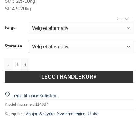
Str 3 2,5-10kg
Str 4 5-20kg
NULLSTILL
Farge
Størrelse
Non-stop Safe jacket str. 2-4. antall
LEGG I HANDLEKURV
Legg til i ønskelisten.
Produktnummer:
114007
Kategorier:
Mosjon & styrke
,
Svømmetrening
,
Utstyr