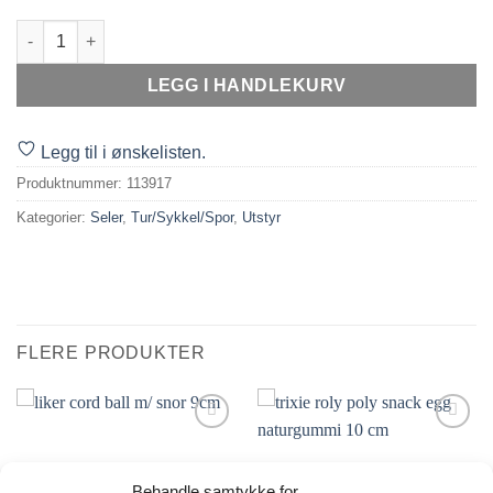
Hurtta Venture No-Pull sele 45-80 antall
LEGG I HANDLEKURV
Legg til i ønskelisten.
Produktnummer:
113917
Kategorier:
Seler
,
Tur/Sykkel/Spor
,
Utstyr
FLERE PRODUKTER
Legg til i
Legg til i
ønskelisten.
ønskelisten.
Behandle samtykke for