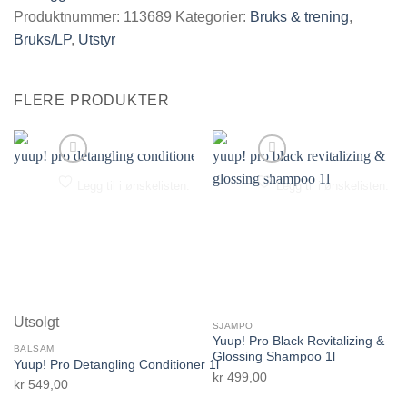
Produktnummer:
113689
Kategorier:
Bruks & trening
,
Bruks/LP
,
Utstyr
FLERE PRODUKTER
Legg til i ønskelisten.
Legg til i ønskelisten.
Utsolgt
SJAMPO
Yuup! Pro Black Revitalizing &
BALSAM
Glossing Shampoo 1l
Yuup! Pro Detangling Conditioner 1l
kr
499,00
kr
549,00