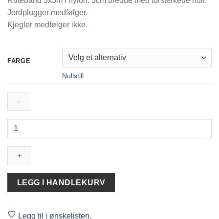
Rutebånd 3x3m i nylon. 3cm bredde med forsterkede hull.
Jordplugger medfølger.
Kjegler medfølger ikke.
FARGE
Nullstill
Firedog
Rutebånd
3x3m
antall
LEGG I HANDLEKURV
Legg til i ønskelisten.