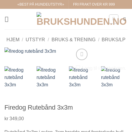
Skip
«BEST PÅ HUNDEUTSTYR»
FRI FRAKT OVER KR 999
to
content
HJEM
/
UTSTYR
/
BRUKS & TRENING
/
BRUKS/LP
Legg til i ønskelisten.
Firedog Rutebånd 3x3m
kr
349,00