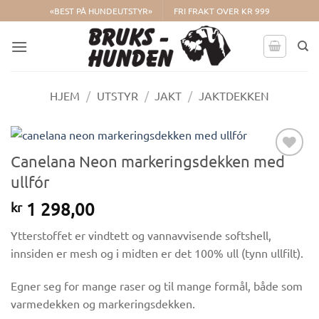
Skip
«BEST PÅ HUNDEUTSTYR»
FRI FRAKT OVER KR 999
to
content
HJEM
/
UTSTYR
/
JAKT
/
JAKTDEKKEN
Canelana Neon markeringsdekken med
Legg til i
ullfór
ønskelisten.
1 298,00
kr
Ytterstoffet er vindtett og vannavvisende softshell,
innsiden er mesh og i midten er det 100% ull (tynn ullfilt).
Egner seg for mange raser og til mange formål, både som
varmedekken og markeringsdekken.