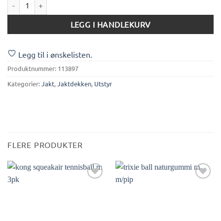
Canelana Neon markeringsdekken med ullfór antall
LEGG I HANDLEKURV
Legg til i ønskelisten.
Produktnummer:
113897
Kategorier:
Jakt
,
Jaktdekken
,
Utstyr
FLERE PRODUKTER
Legg til i
Legg til i
ønskelisten.
ønskelisten.