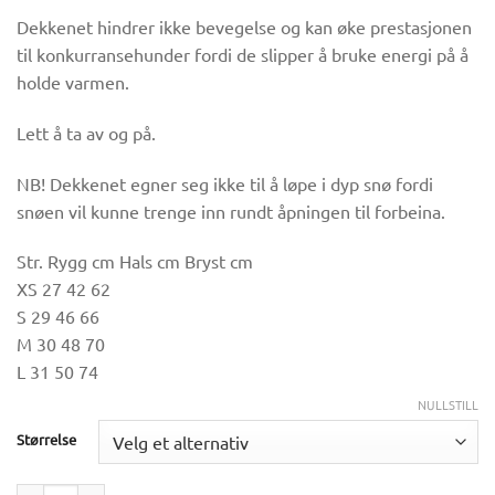
Dekkenet hindrer ikke bevegelse og kan øke prestasjonen
til konkurransehunder fordi de slipper å bruke energi på å
holde varmen.
Lett å ta av og på.
NB! Dekkenet egner seg ikke til å løpe i dyp snø fordi
snøen vil kunne trenge inn rundt åpningen til forbeina.
Str. Rygg cm Hals cm Bryst cm
XS 27 42 62
S 29 46 66
M 30 48 70
L 31 50 74
NULLSTILL
Størrelse