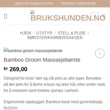
Skip
«BEST PÅ HUNDEUTSTYR»
FRI FRAKT OVER KR 999
to
content
HJEM
/
UTSTYR
/
STELL & PLEIE
/
BØRSTER/KAMMER/SAKSER
Bamboo Groom Massasjebørste
Legg til i
ønskelisten.
269,00
kr
Designet for bruk i tørr og våt pels av alle typer. Benyttes
på tørr pels for å fjerne smuss og løse hår, eller under vask
for å massere samt fordele sjampo i pelsen.
Ergonomisk oppbygget. Bambus base med gummistropp.
8x10cm