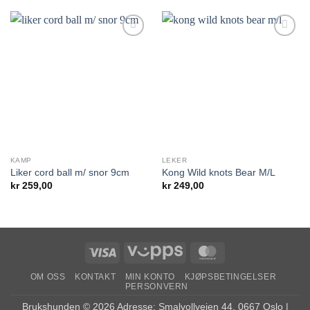
Legg til i
Legg til i
ønskelisten.
ønskelisten.
KAMP
LEKER
Liker cord ball m/ snor 9cm
Kong Wild knots Bear M/L
kr
259,00
kr
249,00
Visa
Vipps
MasterCard
OM OSS
KONTAKT
MIN KONTO
KJØPSBETINGELSER
PERSONVERN
Brukshunden © 2026 Adresse: Smalvollveien 44, 0667 Oslo |