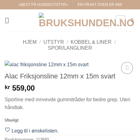
Skip
«BEST PÅ HUNDEUTSTYR»
FRI FRAKT OVER KR 999
to
content
HJEM
/
UTSTYR
/
KOBBEL & LINER
/
SPOR/LANGLINER
Alac Friksjonsline 12mm x 15m svart
Legg til i
ønskelisten.
559,00
kr
Sporline med innvevde gummitråder for bedre grep. Uten
håndtak.
Utsolgt
Legg til i ønskelisten.
Produktnummer:
113840