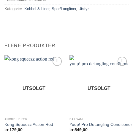
Kategorier:
Kobbel & Liner
,
Spor/Langliner
,
Utstyr
FLERE PRODUKTER
Legg til i
Legg til i
ønskelisten.
ønskelisten.
UTSOLGT
UTSOLGT
ANDRE LEKER
BALSAM
Kong Squeezz Action Red
Yuup! Pro Detangling Conditioner 
kr
179,00
kr
549,00