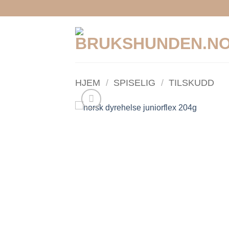
Skip
to
content
HJEM
/
SPISELIG
/
TILSKUDD