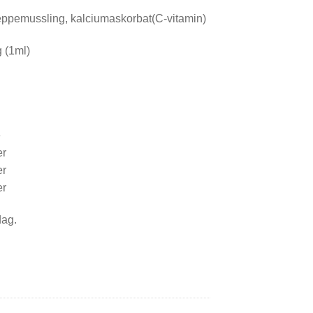
eppemussling, kalciumaskorbat(C-vitamin)
 (1ml)
e
er
er
er
dag.