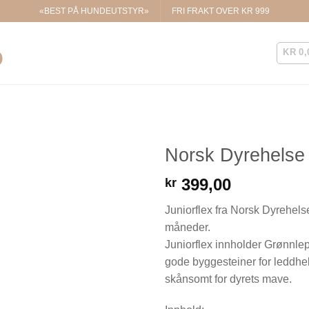
«BEST PÅ HUNDEUTSTYR»
FRI FRAKT OVER KR 999
KR
0,
Norsk Dyrehelse 
399,00
kr
Legg til i
ønskelisten.
Juniorflex fra Norsk Dyrehelse
måneder.
Juniorflex innholder Grønnl
gode byggesteiner for leddhe
skånsomt for dyrets mave.