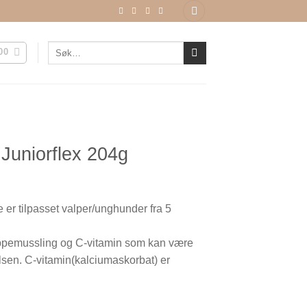
Søk
00
etter:
Juniorflex 204g
 er tilpasset valper/unghunder fra 5
eppemussling og C-vitamin som kan være
lsen. C-vitamin(kalciumaskorbat) er