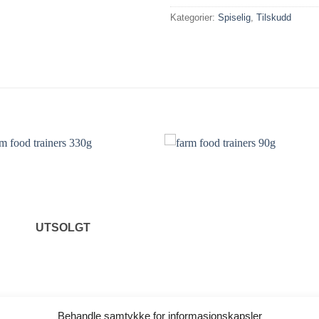
Kategorier:
Spiselig
,
Tilskudd
Legg til i
Legg til
ønskelisten.
ønskelist
UTSOLGT
Behandle samtykke for informasjonskapsler