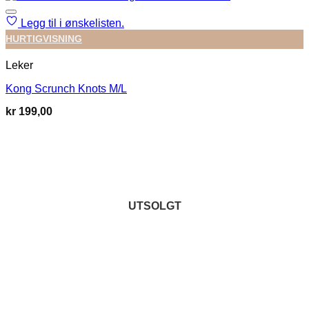
Legg til i ønskelisten.
HURTIGVISNING
Leker
Kong Scrunch Knots M/L
kr
199,00
UTSOLGT
UTSOLGT