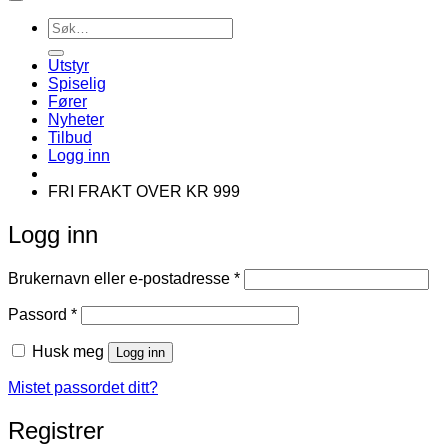
Søk
etter:
Utstyr
Spiselig
Fører
Nyheter
Tilbud
Logg inn
FRI FRAKT OVER KR 999
Logg inn
Påkrevd
Brukernavn eller e-postadresse
*
Påkrevd
Passord
*
Husk meg
Logg inn
Mistet passordet ditt?
Registrer