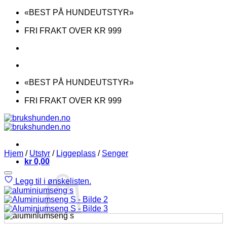
Skip
«BEST PÅ HUNDEUTSTYR»
to
content
FRI FRAKT OVER KR 999
«BEST PÅ HUNDEUTSTYR»
FRI FRAKT OVER KR 999
Hjem
/
Utstyr
/
Liggeplass
/
Senger
kr
0,00
Legg til i ønskelisten.