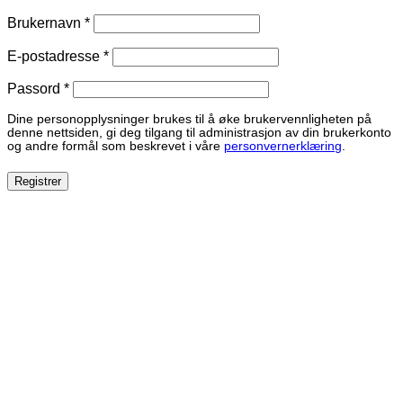
Påkrevd
Brukernavn
*
Påkrevd
E-postadresse
*
Påkrevd
Passord
*
Dine personopplysninger brukes til å øke brukervennligheten på
denne nettsiden, gi deg tilgang til administrasjon av din brukerkonto
og andre formål som beskrevet i våre
personvernerklæring
.
Registrer