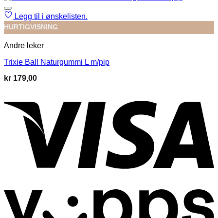
Legg til i ønskelisten.
HURTIGVISNING
Andre leker
Trixie Ball Naturgummi L m/pip
kr
179,00
V
V