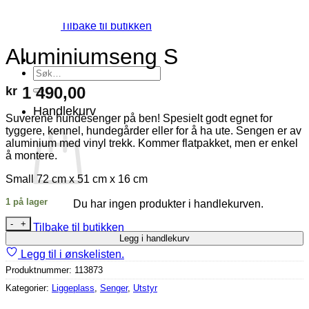
Du har ingen produkter i handlekurven.
Tilbake til butikken
Aluminiumseng S
Søk
etter:
1 490,00
kr
Handlekurv
Suverene hundesenger på ben! Spesielt godt egnet for
tyggere, kennel, hundegårder eller for å ha ute. Sengen er av
aluminium med vinyl trekk. Kommer flatpakket, men er enkel
å montere.
Small 72 cm x 51 cm x 16 cm
1 på lager
Du har ingen produkter i handlekurven.
Aluminiumseng S antall
Tilbake til butikken
Legg i handlekurv
Legg til i ønskelisten.
Produktnummer:
113873
Kategorier:
Liggeplass
,
Senger
,
Utstyr